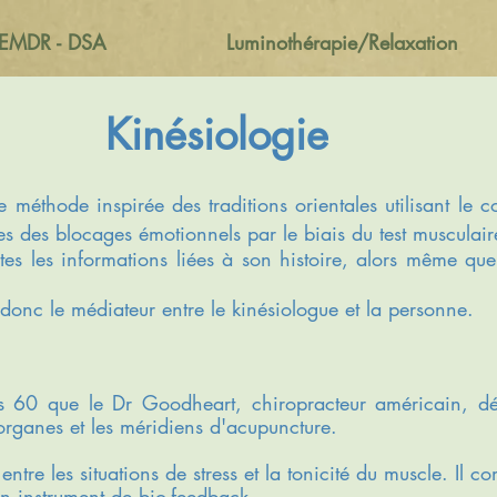
EMDR - DSA
Luminothérapie/Relaxation
Kinésiologie
e méthode inspirée des traditions orientales utilisant le c
s des blocages émotionnels par le biais du test musculair
tes les informations liées à son
histoire, alors même que
 donc le médiateur entre le kinésiologue et la personne.
s 60 que le Dr Goodheart, chiropracteur américain, dé
 organes et les méridiens d'acupuncture.
 entre les situations de stress et la tonicité du muscle. Il 
 un instrument de bio-feedback.